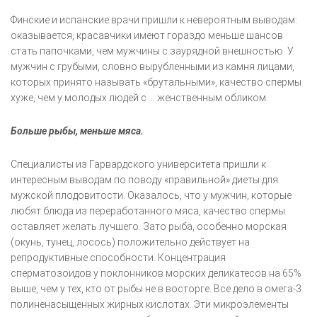
Финские и испанские врачи пришли к невероятным выводам:
оказывается, красавчики имеют гораздо меньше шансов
стать папочками, чем мужчины с заурядной внешностью. У
мужчин с грубыми, словно вырубленными из камня лицами,
которых принято называть «брутальными», качество спермы
хуже, чем у молодых людей с … женственным обликом.
Больше рыбы, меньше мяса.
Специалисты из Гарвардского университета пришли к
интересным выводам по поводу «правильной» диеты для
мужской плодовитости. Оказалось, что у мужчин, которые
любят блюда из переработанного мяса, качество спермы
оставляет желать лучшего. Зато рыба, особенно морская
(окунь, тунец, лосось) положительно действует на
репродуктивные способности. Концентрация
сперматозоидов у поклонников морских деликатесов на 65%
выше, чем у тех, кто от рыбы не в восторге. Все дело в омега-3
полиненасыщенных жирных кислотах. Эти микроэлементы