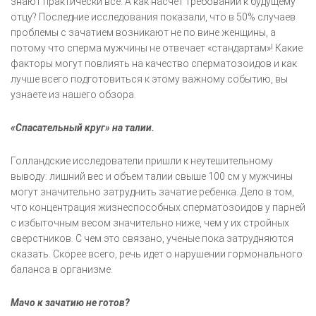
знают практически все. А как насчет требований к будущему
отцу? Последние исследования показали, что в 50% случаев
проблемы с зачатием возникают не по вине женщины, а
потому что сперма мужчины не отвечает «стандартам»! Какие
факторы могут повлиять на качество сперматозоидов и как
лучше всего подготовиться к этому важному событию, вы
узнаете из нашего обзора.
«Спасательный круг» на талии.
Голландские исследователи пришли к неутешительному
выводу: лишний вес и объем талии свыше 100 см у мужчины
могут значительно затруднить зачатие ребенка. Дело в том,
что концентрация жизнеспособных сперматозоидов у парней
с избыточным весом значительно ниже, чем у их стройных
сверстников. С чем это связано, ученые пока затрудняются
сказать. Скорее всего, речь идет о нарушении гормонального
баланса в организме.
Мачо к зачатию не готов?