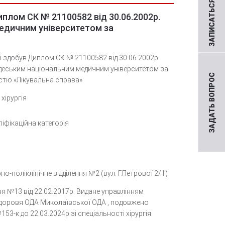
ЗАПИСАТЬСЯ НА ПРИЕМ
иплом СК № 21100582 від 30.06.2002р.
едичним університетом за
і здобув Диплом СК № 21100582 від 30.06.2002р.
деським національним медичним університетом за
ЗАДАТЬ ВОПРОС
стю «Лікувальна справа»
хірургія
іфікаційна категорія
но-
поліклінічне відділення №2 (вул. Г.Петрової 2/1)
ня №13 від
22.02.2017р. Видане управлінням
доровя ОДА Миколаївської ОДА , подовжено
53-к до 22.03.2024р.зі спеціальності хірургія.