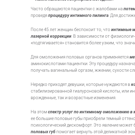
Часто обращаются пациентки с жалобами на
потем
проведя
процедуру интимного пилинга
. Для достиж
После 45 лет женщин беспокоит то, что
интимные м
лазерной коррекции
. В зависимости от физиологич
«подтягивается» становится более узким, что значи
Для омоложения половых органов применяется
ме
аминокислотами пациентки. Эту процедуру назнач
получать вагинальный оргазм, жжении, сухости сли
Нередко приходят девушки, которые нуждаются в
к
стабилизированной гиалуроновой кислоты, или инт
врожденные, так и возрастные изменения.
На этом
спектр услуг по интимному омоложению в
ее большие половые губы приобрели темный оттенок
психологический дискомфорт. Это явление может 
половых губ
помогает вернуть этой деликатной зон