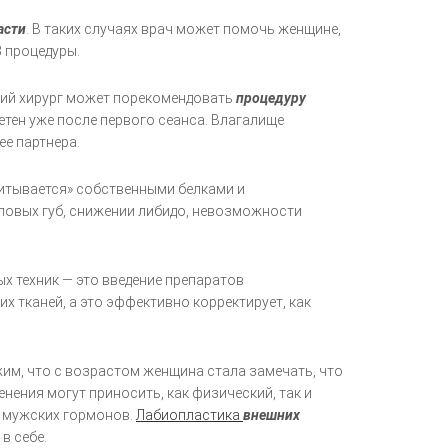
асти
. В таких случаях врач может помочь женщине,
3 процедуры.
ский хирург может порекомендовать
процедуру
етен уже после первого сеанса. Влагалище
ее партнера.
итывается» собственными белками и
ловых губ, снижении либидо, невозможности
ых техник — это введение препаратов
 тканей, а это эффективно корректирует, как
им, что с возрастом женщина стала замечать, что
нения могут приносить, как физический, так и
я мужских гормонов.
Лабиопластика
внешних
в себе.