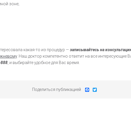
мной зоне;
тересовала какая-то из процедур —
записывайтесь на консультаци
ыжневому
. Наш доктор компетентно ответит на все интересующие 
-888
, и выбирайте удобное для Вас время.
Facebook
Twitter
Поделиться публикацией