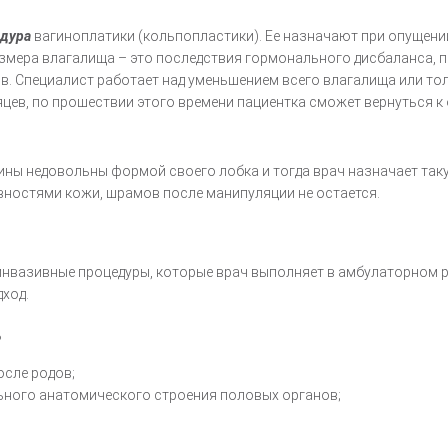
едура
вагиноплатики (кольпопластики). Ее назначают при опущени
азмера влагалища – это последствия гормонального дисбаланса, 
в. Специалист работает над уменьшением всего влагалища или то
сяцев, по прошествии этого времени пациентка сможет вернуться 
ины недовольны формой своего лобка и тогда врач назначает так
вностями кожи, шрамов после манипуляции не остается.
инвазивные процедуры, которые врач выполняет в амбулаторном р
ход.
?
осле родов;
ьного анатомического строения половых органов;