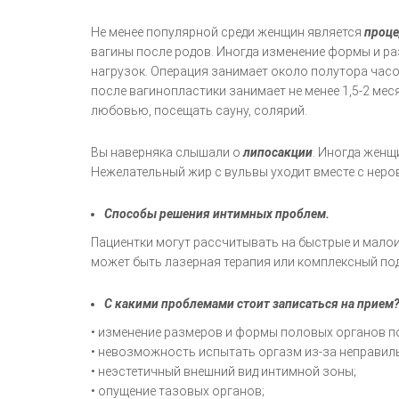
Не менее популярной среди женщин является
проц
вагины после родов. Иногда изменение формы и р
нагрузок. Операция занимает около полутора часо
после вагинопластики занимает не менее 1,5-2 ме
любовью, посещать сауну, солярий.
Вы наверняка слышали о
липосакции
. Иногда женщ
Нежелательный жир с вульвы уходит вместе с неро
Способы решения интимных проблем.
Пациентки могут рассчитывать на быстрые и мало
может быть лазерная терапия или комплексный под
С какими проблемами стоит записаться на прием
• изменение размеров и формы половых органов п
• невозможность испытать оргазм из-за неправил
• неэстетичный внешний вид интимной зоны;
• опущение тазовых органов;