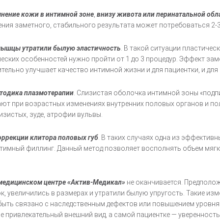
нение кожи в интимной зоне
,
внизу живота или перинатальной обл
ения заметного, стабильного результата может потребоваться 2-
ышцы утратили былую эластичность
. В такой ситуации пластиче
еских особенностей нужно пройти от 1 до 3 процедур. Эффект зам
тельно улучшает качество интимной жизни и для пациентки, и для 
тодика плазмотерапии
. Слизистая оболочка интимной зоны «подп
ают при возрастных изменениях внутренних половых органов и по
зистых, зуде, атрофии вульвы.
оррекции клитора половых губ
. В таких случаях одна из эффективн
имный филлинг. Данный метод позволяет восполнять объем мягких
 медицинском центре «Актив-Медикал»
не оканчивается. Предполож
, увеличились в размерах и утратили былую упругость. Такие изме
быть связано с наследственным дефектов или повышением уровн
е привлекательный внешний вид, а самой пациентке — уверенность 