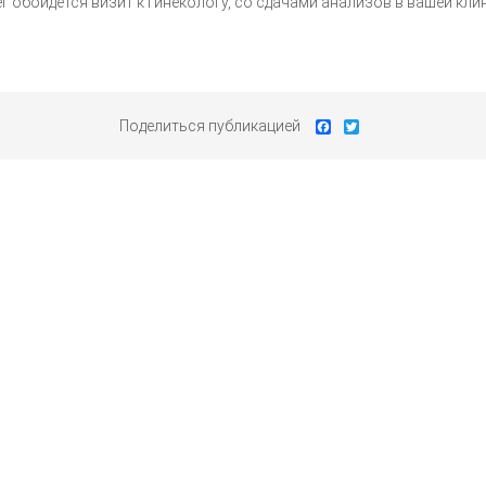
 обойдётся визит к гинекологу, со сдачами анализов в вашей клини
Facebook
Twitter
Поделиться публикацией