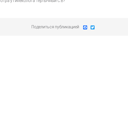
отра у гинеколога Тертычный С.В?
Поделиться публикацией
Facebook
Twitter