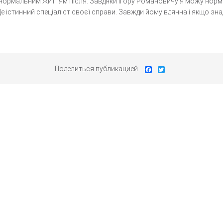
 нормальним життям після. Завдяки Ігору Романовичу я можу норма
 Це істинний спеціаліст своєї справи. Завжди йому вдячна і якщо з
Поделиться публикацией
Facebook
Twitter