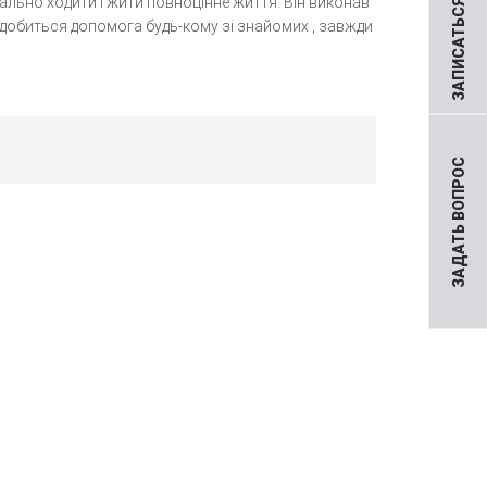
ЗАПИСАТЬСЯ НА ПРИЕМ
льно ходити і жити повноцінне життя. Він виконав
надобиться допомога будь-кому зі знайомих , завжди
ЗАДАТЬ ВОПРОС