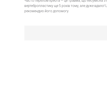
Часто перелом хребта — це травма, що несумісна з
вертебропластику ще 5 років тому, але дуже вдало!
рекомендую його допомогу.