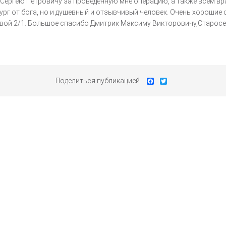
ергею Петровичу за проведенную мне операцию, а также всем вр
рург от бога, но и душевный и отзывчивый человек. Очень хороши
овой 2/1. Большое спасибо Дмитрик Максиму Викторовичу,Старосек 
Facebook
Twitter
Поделиться публикацией