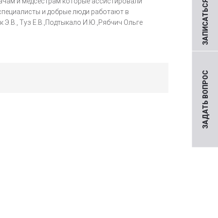
ЗАПИСАТЬСЯ НА ПРИЕМ
ачам и медсестрам которые ассистировали
е специалисты и добрые люди работают в
Э.В., Туз Е.В.,Подтыкало И.Ю.,Рябчич Ольге
ЗАДАТЬ ВОПРОС