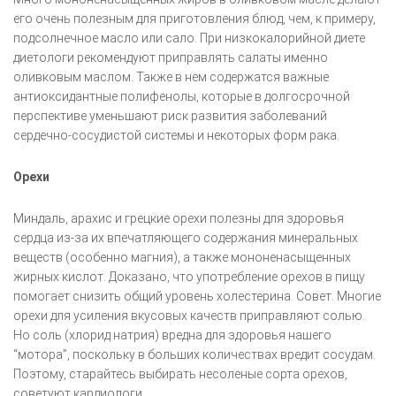
его очень полезным для приготовления блюд, чем, к примеру,
подсолнечное масло или сало. При низкокалорийной диете
диетологи рекомендуют приправлять салаты именно
оливковым маслом. Также в нем содержатся важные
антиоксидантные полифенолы, которые в долгосрочной
перспективе уменьшают риск развития заболеваний
сердечно-сосудистой системы и некоторых форм рака.
Орехи
Миндаль, арахис и грецкие орехи полезны для здоровья
сердца из-за их впечатляющего содержания минеральных
веществ (особенно магния), а также мононенасыщенных
жирных кислот. Доказано, что употребление орехов в пищу
помогает снизить общий уровень холестерина. Совет. Многие
орехи для усиления вкусовых качеств приправляют солью.
Но соль (хлорид натрия) вредна для здоровья нашего
“мотора”, поскольку в больших количествах вредит сосудам.
Поэтому, старайтесь выбирать несоленые сорта орехов,
советуют кардиологи.