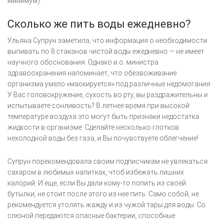
минимум).
Сколько же пить воды ежедневно?
Ульяна Супрун заметила, что информация о необходимости
выпивать по 8 стаканов чистой воды ежедневно — не имеет
научного обоснования. Однако и.о. министра
здравоохранения напоминает, что обезвоживание
организма умело «маскируется» под различные недомогания.
У Вас головокружение, сухость во рту, вы раздражительны и
испытываете сонливость? В летнее время при высокой
температуре воздуха это могут быть признаки недостатка
жидкости в организме. Сделайте несколько глотков
нехолодной воды без газа, и Вы почувствуете облегчение!
Супрун порекомендовала своим подписчикам не увлекаться
сахаром в любимых напитках, чтоб избежать лишних
калорий. И еще, если Вы дали кому-то попить из своей
бутылки, не стоит после этого из нее пить. Само собой, не
рекомендуется утолять жажду и из чужой тары для воды. Со
слюной передаются опасные бактерии, способные