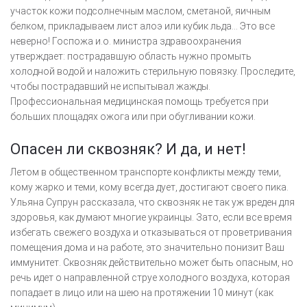
участок кожи подсолнечным маслом, сметаной, яичным
белком, прикладываем лист алоэ или кубик льда… Это все
неверно! Госпожа и.о. министра здравоохранения
утверждает: пострадавшую область нужно промыть
холодной водой и наложить стерильную повязку. Проследите,
чтобы пострадавший не испытывал жажды.
Профессиональная медицинская помощь требуется при
больших площадях ожога или при обугливании кожи.
Опасен ли сквозняк? И да, и нет!
Летом в общественном транспорте конфликты между теми,
кому жарко и теми, кому всегда дует, достигают своего пика.
Ульяна Супрун рассказала, что сквозняк не так уж вреден для
здоровья, как думают многие украинцы. Зато, если все время
избегать свежего воздуха и отказываться от проветривания
помещения дома и на работе, это значительно понизит Ваш
иммунитет. Сквозняк действительно может быть опасным, но
речь идет о направленной струе холодного воздуха, которая
попадает в лицо или на шею на протяжении 10 минут (как