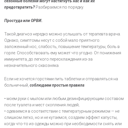
сезонные болезни могут настигнуть нас и как их
предотвратить?
Разбираемся по порядку.
Простуда или ОРВИ.
Такой диагноз нередко можно услышать от терапевта врача.
Однако, симптомы несут с собой мало приятного:
заложенный нос, слабость, повышение температуры, боль в
горле. Способствовать ему может что угодно. От понижения
иммунитета, до легкого переохлаждения из-за
незначительного сквозняка.
Если не хочется горстями пить таблетки и отправляться на
больничный,
соблюдаем простые правила
:
• моем руки с мылом или любым дезинфицирующим составом
после туалета и мест скопления людей;
• одеваемся в соответствии с температурным режимом — не
слишком легко, но и не кутаемся, создаем эффект капусты,
когда что-то из одежды можно при необходимости снять или