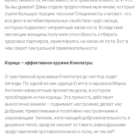
мужественность, интенсивность и привлекательность. И что
бы вы думали? Дамы отдали предпочтение мужчинам, которые
съели большую порцию чеснока! Специалисты считают, что
все дело в антибактериальных свойствах чудо-овоща,
которые подавляют неприятный запах пота. Вследствие
эволюции женщины получили способность отбирать
здоровых партнеров, ориентируясь на запах их пота. Вот в
чем секрет сексуальной привлекательности.
Корица — эффективное оружие Клеопатры.
О чувственной красавице Клеопатре до сих пор ходят
легенды. По одной из них царица Египта очаровала Марка
Антония невероятным ароматом духов, в котором
преобладали нотки корицы. Эта пряность действует
аналогично ванили – поднимает настроение, делает нас
добрыми, приветливыми и позитивно настроенными к
окружающим. Человек, излучающий доброжелательность и
душевное тепло, вряд ли сможет оставить равнодушными
представителей противоположного пола, не так ли?!