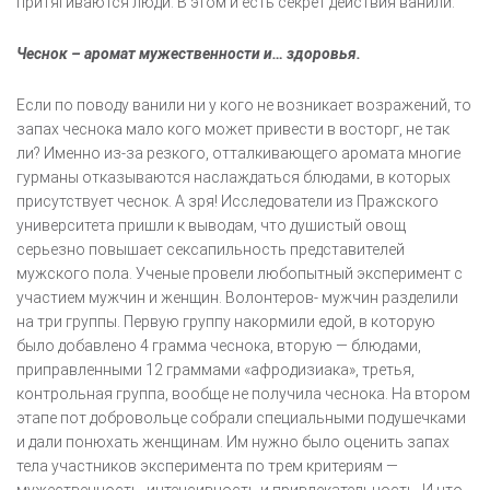
притягиваются люди. В этом и есть секрет действия ванили.
Чеснок – аромат мужественности и… здоровья.
Если по поводу ванили ни у кого не возникает возражений, то
запах чеснока мало кого может привести в восторг, не так
ли? Именно из-за резкого, отталкивающего аромата многие
гурманы отказываются наслаждаться блюдами, в которых
присутствует чеснок. А зря! Исследователи из Пражского
университета пришли к выводам, что душистый овощ
серьезно повышает сексапильность представителей
мужского пола. Ученые провели любопытный эксперимент с
участием мужчин и женщин. Волонтеров- мужчин разделили
на три группы. Первую группу накормили едой, в которую
было добавлено 4 грамма чеснока, вторую — блюдами,
приправленными 12 граммами «афродизиака», третья,
контрольная группа, вообще не получила чеснока. На втором
этапе пот добровольце собрали специальными подушечками
и дали понюхать женщинам. Им нужно было оценить запах
тела участников эксперимента по трем критериям —