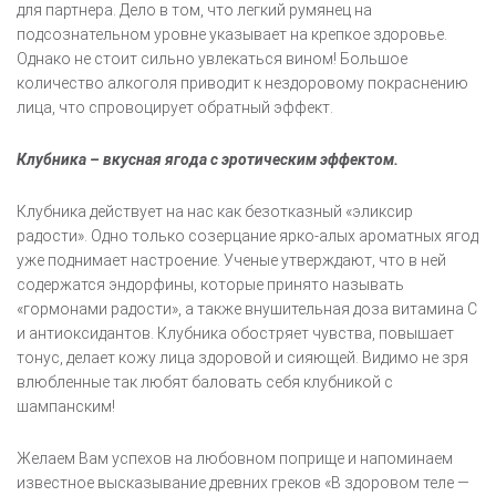
для партнера. Дело в том, что легкий румянец на
подсознательном уровне указывает на крепкое здоровье.
Однако не стоит сильно увлекаться вином! Большое
количество алкоголя приводит к нездоровому покраснению
лица, что спровоцирует обратный эффект.
Клубника – вкусная ягода с эротическим эффектом.
Клубника действует на нас как безотказный «эликсир
радости». Одно только созерцание ярко-алых ароматных ягод
уже поднимает настроение. Ученые утверждают, что в ней
содержатся эндорфины, которые принято называть
«гормонами радости», а также внушительная доза витамина С
и антиоксидантов. Клубника обостряет чувства, повышает
тонус, делает кожу лица здоровой и сияющей. Видимо не зря
влюбленные так любят баловать себя клубникой с
шампанским!
Желаем Вам успехов на любовном поприще и напоминаем
известное высказывание древних греков «В здоровом теле —