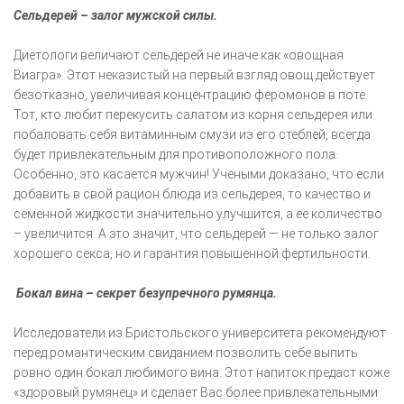
Сельдерей – залог мужской силы.
Диетологи величают сельдерей не иначе как «овощная
Виагра». Этот неказистый на первый взгляд овощ действует
безотказно, увеличивая концентрацию феромонов в поте.
Тот, кто любит перекусить салатом из корня сельдерея или
побаловать себя витаминным смузи из его стеблей, всегда
будет привлекательным для противоположного пола.
Особенно, это касается мужчин! Учеными доказано, что если
добавить в свой рацион блюда из сельдерея, то качество и
семенной жидкости значительно улучшится, а ее количество
– увеличится. А это значит, что сельдерей — не только залог
хорошего секса, но и гарантия повышенной фертильности.
Бокал вина – секрет безупречного румянца.
Исследователи из Бристольского университета рекомендуют
перед романтическим свиданием позволить себе выпить
ровно один бокал любимого вина. Этот напиток предаст коже
«здоровый румянец» и сделает Вас более привлекательными