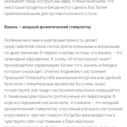
оказывает пища, которую мы едим. Ученые выяснили, что
некоторые продукты и блюда могут сделать Вас более
привлекательными для противоположного пола.
Ваниль — мощный ароматический стимулятор.
Любимая многими кондитерами пряность делает
представителей обоих полов притягательными и желанными
по двум причинам. В первую очередь потому, что ваниль – это
природный афродизиак. К слову, об этом хорошо знают
производители парфюмерии. Кроме того, ваниль и блюда в
которые она входит, отлично поднимают настроение.
Приуныли? Побалуйте себя ванильным йогуртом или сдобной
булочкой с пленительным ароматом! Вы очень скоро
почувствуете, как градус настроения неуклонно повышается.
К таким выводам пришла группа ученых из Нидерландов. В
ходе исследований они выяснили, что ваниль – это мощный
ароматический стимулятор, способный улучшать настроение
и рассеивать чувство тревоги. Когда Вы жизнерадостны и
чувствуете себя счастливыми, к Вам неуклонно