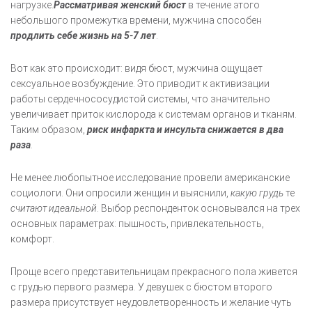
нагрузке.
Рассматривая женский бюст
в течение этого
небольшого промежутка времени, мужчина способен
продлить себе жизнь на 5-7 лет
.
Вот как это происходит: видя бюст, мужчина ощущает
сексуальное возбуждение. Это приводит к активизации
работы сердечнососудистой системы, что значительно
увеличивает приток кислорода к системам органов и тканям.
Таким образом,
риск инфаркта и инсульта снижается в два
раза
.
Не менее любопытное исследование провели американские
социологи. Они опросили женщин и выяснили,
какую грудь
те
считают идеальной
. Выбор респонденток основывался на трех
основных параметрах: пышность, привлекательность,
комфорт.
Проще всего представительницам прекрасного пола живется
с грудью первого размера. У девушек с бюстом второго
размера присутствует неудовлетворенность и желание чуть