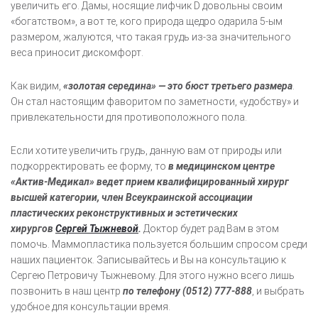
увеличить его. Дамы, носящие лифчик D довольны своим
«богатством», а вот те, кого природа щедро одарила 5-ым
размером, жалуются, что такая грудь из-за значительного
веса приносит дискомфорт.
Как видим,
«золотая середина» — это бюст третьего размера
.
Он стал настоящим фаворитом по заметности, «удобству» и
привлекательности для противоположного пола.
Если хотите увеличить грудь, данную вам от природы или
подкорректировать ее форму, то
в медицинском центре
«Актив-Медикал» ведет прием квалифицированный хирург
высшей категории, член Всеукраинской ассоциации
пластических реконструктивных и эстетических
хирургов
Сергей Тыжневой
.
Доктор будет рад Вам в этом
помочь. Маммопластика пользуется большим спросом среди
наших пациенток. Записывайтесь и Вы на консультацию к
Сергею Петровичу Тыжневому. Для этого нужно всего лишь
позвонить в наш центр
по телефону (0512) 777-888
, и выбрать
удобное для консультации время.