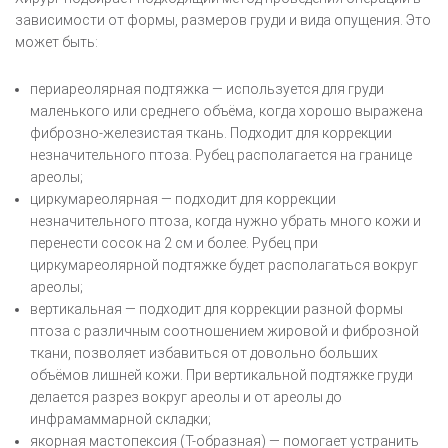
зависимости от формы, размеров груди и вида опущения. Это
может быть:
периареолярная подтяжка — используется для груди
маленького или среднего объёма, когда хорошо выражена
фиброзно-железистая ткань. Подходит для коррекции
незначительного птоза. Рубец располагается на границе
ареолы;
циркумареолярная — подходит для коррекции
незначительного птоза, когда нужно убрать много кожи и
перенести сосок на 2 см и более. Рубец при
циркумареолярной подтяжке будет располагаться вокруг
ареолы;
вертикальная — подходит для коррекции разной формы
птоза с различным соотношением жировой и фиброзной
ткани, позволяет избавиться от довольно больших
объёмов лишней кожи. При вертикальной подтяжке груди
делается разрез вокруг ареолы и от ареолы до
инфрамаммарной складки;
якорная мастопексия (Т-образная) — помогает устранить