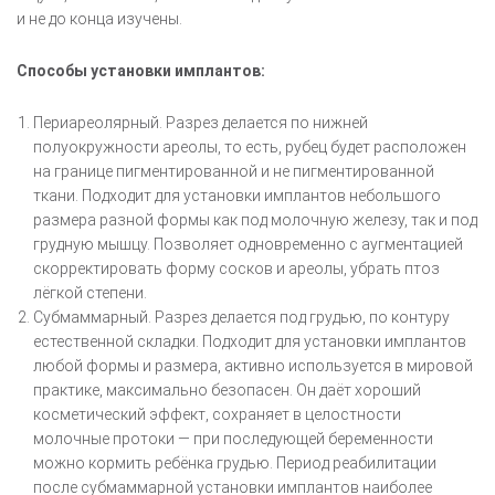
и не до конца изучены.
Способы установки имплантов:
Периареолярный. Разрез делается по нижней
полуокружности ареолы, то есть, рубец будет расположен
на границе пигментированной и не пигментированной
ткани. Подходит для установки имплантов небольшого
размера разной формы как под молочную железу, так и под
грудную мышцу. Позволяет одновременно с аугментацией
скорректировать форму сосков и ареолы, убрать птоз
лёгкой степени.
Субмаммарный. Разрез делается под грудью, по контуру
естественной складки. Подходит для установки имплантов
любой формы и размера, активно используется в мировой
практике, максимально безопасен. Он даёт хороший
косметический эффект, сохраняет в целостности
молочные протоки — при последующей беременности
можно кормить ребёнка грудью. Период реабилитации
после субмаммарной установки имплантов наиболее