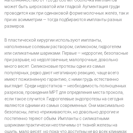
наполненностью от 120 до 850 мл. Оболочка имплантов
может быть шероховатой или гладкой. Аугментация груди
проводится как при одинаковой форме молочных желёз, так и
при их асимметрии — тогда подбираются импланты разных
размеров.
В пластической хирургии используют импланты,
наполненные солевым раствором, силиконом, гидрогелем
или силикатными шариками. Первые — недорогие, безопасные
при разрыве, но недолговечные, малопрочные, довольно
много весят. Силиконовые протезы одни из самых
популярных, редко дают негативную реакцию, чаще всего
имеют пожизненную гарантию, с ними грудь естественно
выглядит. Среди недостатков — необходимость полноценных
разрезов, проведения МРТ для определения места прокола,
если такое случится. Гидрогелевые эндопротезы на сегодня
являются одними из самых современных. Они максимально
безопасны, легко «приживаются», но довольно дорогие и
постепенно теряют объём. Импланты с силикатными
шариками практически неотличимы от тканей железы на
ощупь, мало весят, но пока что доступны не во всех клиниках