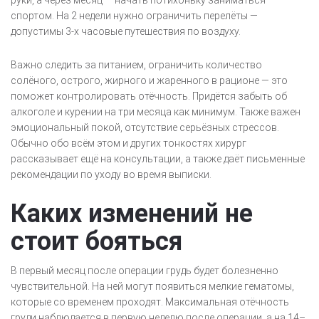
руки, а через месяц — начать потихоньку заниматься
спортом. На 2 недели нужно ограничить перелёты —
допустимы 3-х часовые путешествия по воздуху.
Важно следить за питанием, ограничить количество
солёного, острого, жирного и жаренного в рационе — это
поможет контролировать отёчность. Придётся забыть об
алкоголе и курении на три месяца как минимум. Также важен
эмоциональный покой, отсутствие серьёзных стрессов.
Обычно обо всём этом и других тонкостях хирург
рассказывает ещё на консультации, а также даёт письменные
рекомендации по уходу во время выписки.
Каких изменений не
стоит бояться
В первый месяц после операции грудь будет болезненно
чувствительной. На ней могут появиться мелкие гематомы,
которые со временем проходят. Максимальная отёчность
груди наблюдается в первую неделю после операции, а на 14–