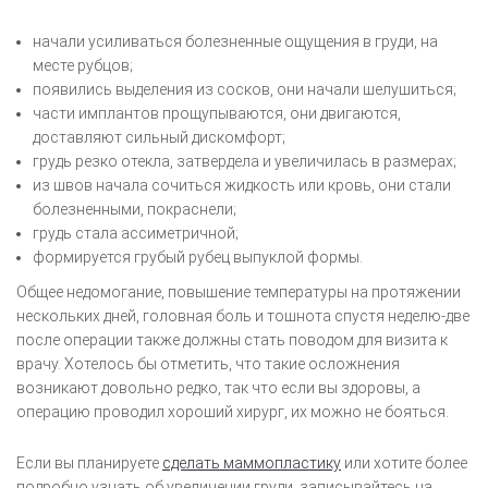
начали усиливаться болезненные ощущения в груди, на
месте рубцов;
появились выделения из сосков, они начали шелушиться;
части имплантов прощупываются, они двигаются,
доставляют сильный дискомфорт;
грудь резко отекла, затвердела и увеличилась в размерах;
из швов начала сочиться жидкость или кровь, они стали
болезненными, покраснели;
грудь стала ассиметричной;
формируется грубый рубец выпуклой формы.
Общее недомогание, повышение температуры на протяжении
нескольких дней, головная боль и тошнота спустя неделю-две
после операции также должны стать поводом для визита к
врачу. Хотелось бы отметить, что такие осложнения
возникают довольно редко, так что если вы здоровы, а
операцию проводил хороший хирург, их можно не бояться.
Если вы планируете
сделать маммопластику
или хотите более
подробно узнать об увеличении груди, записывайтесь на