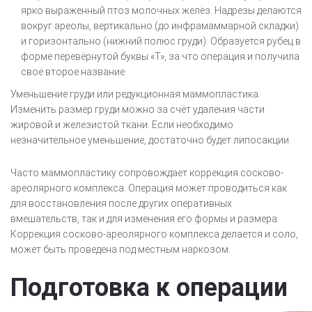
ярко выраженный птоз молочных желёз. Надрезы делаются
вокруг ареолы, вертикально (до инфрамаммарной складки)
и горизонтально (нижний полюс груди). Образуется рубец в
форме перевёрнутой буквы «Т», за что операция и получила
своё второе название.
Уменьшение груди или редукционная маммопластика.
Изменить размер груди можно за счёт удаления части
жировой и железистой ткани. Если необходимо
незначительное уменьшение, достаточно будет липосакции.
Часто маммопластику сопровождает коррекция сосково-
ареолярного комплекса. Операция может проводиться как
для восстановления после других оперативных
вмешательств, так и для изменения его формы и размера.
Коррекция сосково-ареолярного комплекса делается и соло,
может быть проведена под местным наркозом.
Подготовка к операции